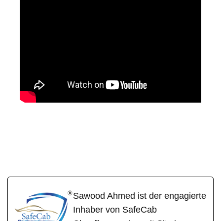
SafeC
Ihr Fahrer &
für Sulzbach
ab
Chauffeur
(Main)
Sawood Ahmed ist der engagierte
Inhaber von SafeCab