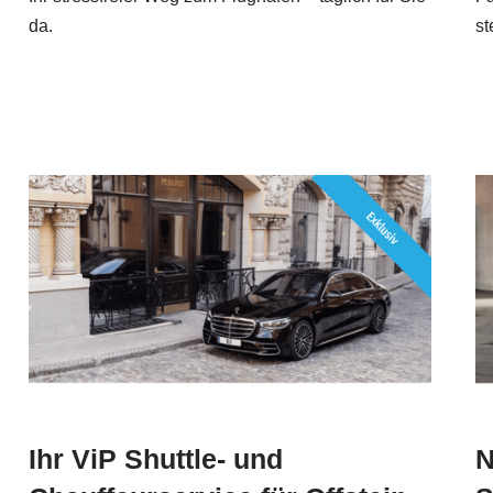
da.
st
Ihr ViP Shuttle- und
N