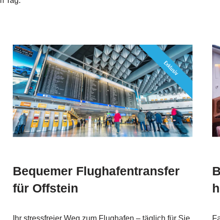
m Tag.
Bequemer Flughafentransfer
B
für Offstein
h
Ihr stressfreier Weg zum Flughafen – täglich für Sie
Fa