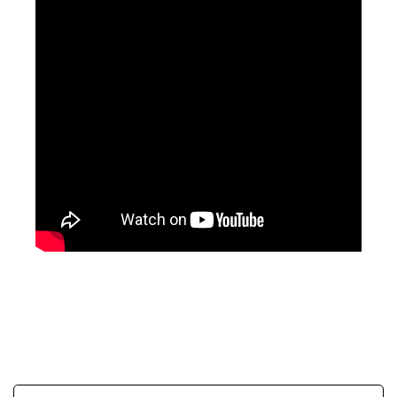
SafeCa
Ihr Fahrer &
für
b
Chauffeur
Mönchberg